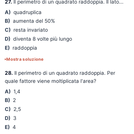
27.
Il perimetro di un quadrato raddoppia. Il lato...
A)
quadruplica
B)
aumenta del 50%
C)
resta invariato
D)
diventa 8 volte più lungo
E)
raddoppia
Mostra soluzione
28.
Il perimetro di un quadrato raddoppia. Per
quale fattore viene moltiplicata l'area?
A)
1,4
B)
2
C)
2,5
D)
3
E)
4