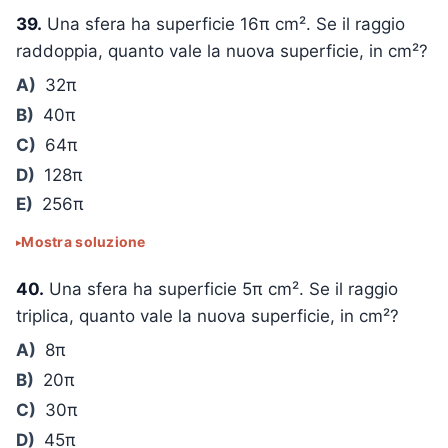
39.
Una sfera ha superficie 16π cm². Se il raggio
raddoppia, quanto vale la nuova superficie, in cm²?
A)
32π
B)
40π
C)
64π
D)
128π
E)
256π
Mostra soluzione
40.
Una sfera ha superficie 5π cm². Se il raggio
triplica, quanto vale la nuova superficie, in cm²?
A)
8π
B)
20π
C)
30π
D)
45π