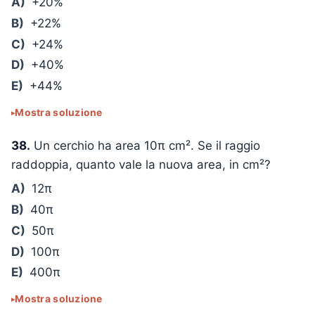
A)
+20%
B)
+22%
C)
+24%
D)
+40%
E)
+44%
Mostra soluzione
38.
Un cerchio ha area 10π cm². Se il raggio
raddoppia, quanto vale la nuova area, in cm²?
A)
12π
B)
40π
C)
50π
D)
100π
E)
400π
Mostra soluzione