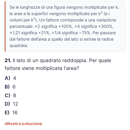
Se le lunghezze di una figura vengono moltiplicate per k,
2
le aree e le superfici vengono moltiplicate per k
(e i
3
volumi per k
). Un fattore corrisponde a una variazione
percentuale: ×2 significa +100%, ×4 significa +300%,
×1,21 significa +21%, ×1/4 significa −75%. Per passare
dal fattore dell'area a quello del lato si estrae la radice
quadrata.
21.
Il lato di un quadrato raddoppia. Per quale
fattore viene moltiplicata l'area?
A)
4
B)
6
C)
8
D)
12
E)
16
Mostra soluzione