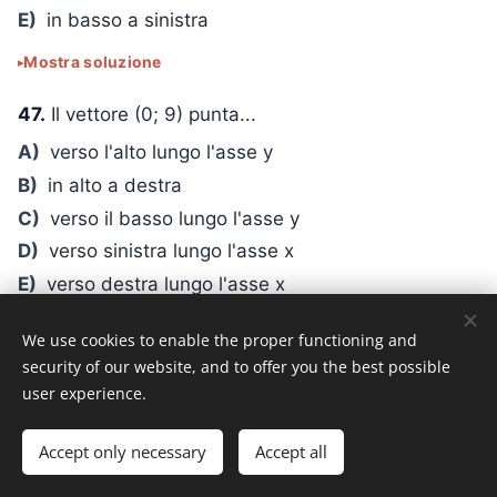
E)
in basso a sinistra
Mostra soluzione
47.
Il vettore (0; 9) punta...
A)
verso l'alto lungo l'asse y
B)
in alto a destra
C)
verso il basso lungo l'asse y
D)
verso sinistra lungo l'asse x
E)
verso destra lungo l'asse x
Mostra soluzione
We use cookies to enable the proper functioning and
security of our website, and to offer you the best possible
48.
Il vettore (−4; 0) punta...
user experience.
A)
verso sinistra lungo l'asse x
B)
verso l'alto lungo l'asse y
Accept only necessary
Accept all
C)
verso destra lungo l'asse x