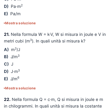
2
D)
Pa·m
E)
Pa/m
Mostra soluzione
21.
Nella formula W = k·V, W si misura in joule e V in
3
metri cubi (m
). In quali unità si misura k?
3
A)
m
/J
3
B)
J/m
C)
J
3
D)
J·m
6
E)
J/m
Mostra soluzione
22.
Nella formula Q = c·m, Q si misura in joule e m
in chilogrammi. In quali unità si misura la costante