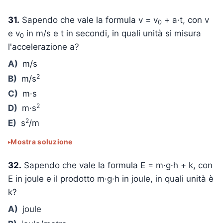
31.
Sapendo che vale la formula v = v
+ a·t, con v
0
e v
in m/s e t in secondi, in quali unità si misura
0
l'accelerazione a?
A)
m/s
2
B)
m/s
C)
m·s
2
D)
m·s
2
E)
s
/m
Mostra soluzione
32.
Sapendo che vale la formula E = m·g·h + k, con
E in joule e il prodotto m·g·h in joule, in quali unità è
k?
A)
joule