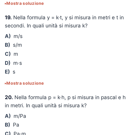
Mostra soluzione
19.
Nella formula y = k·t, y si misura in metri e t in
secondi. In quali unità si misura k?
A)
m/s
B)
s/m
C)
m
D)
m·s
E)
s
Mostra soluzione
20.
Nella formula p = k·h, p si misura in pascal e h
in metri. In quali unità si misura k?
A)
m/Pa
B)
Pa
C)
Pa·m