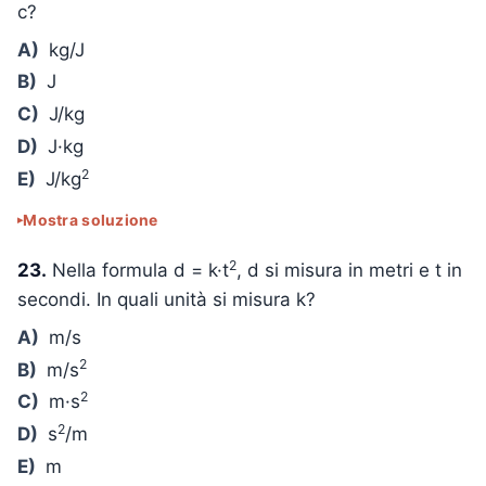
c?
A)
kg/J
B)
J
C)
J/kg
D)
J·kg
2
E)
J/kg
Mostra soluzione
2
23.
Nella formula d = k·t
, d si misura in metri e t in
secondi. In quali unità si misura k?
A)
m/s
2
B)
m/s
2
C)
m·s
2
D)
s
/m
E)
m