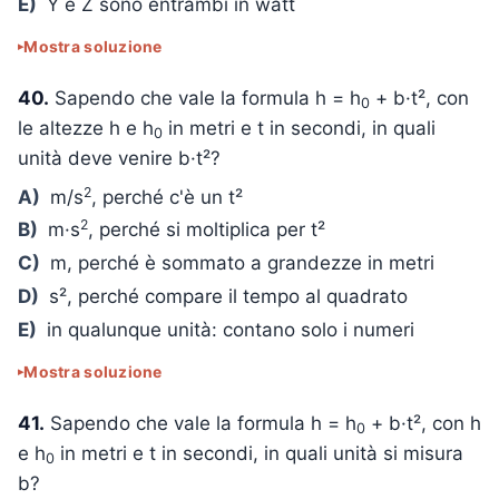
E)
Y e Z sono entrambi in watt
Mostra soluzione
40.
Sapendo che vale la formula h = h
+ b·t², con
0
le altezze h e h
in metri e t in secondi, in quali
0
unità deve venire b·t²?
2
A)
m/s
, perché c'è un t²
2
B)
m·s
, perché si moltiplica per t²
C)
m, perché è sommato a grandezze in metri
D)
s², perché compare il tempo al quadrato
E)
in qualunque unità: contano solo i numeri
Mostra soluzione
41.
Sapendo che vale la formula h = h
+ b·t², con h
0
e h
in metri e t in secondi, in quali unità si misura
0
b?