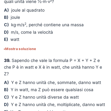
quali unità viene ½·m·v²?
A)
joule al quadrato
B)
joule
2
C)
kg·m/s
, perché contiene una massa
D)
m/s, come la velocità
E)
watt
Mostra soluzione
39.
Sapendo che vale la formula P = X + Y + Z e
che P è in watt e X è in watt, che unità hanno Y e
Z?
A)
Y e Z hanno unità che, sommate, danno watt
B)
Y in watt, ma Z può essere qualsiasi cosa
C)
Y e Z hanno unità diverse da watt
D)
Y e Z hanno unità che, moltiplicate, danno watt