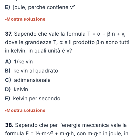
E)
joule, perché contiene v²
Mostra soluzione
37.
Sapendo che vale la formula T = α + β·n + γ,
dove le grandezze T, α e il prodotto β·n sono tutti
in kelvin, in quali unità è γ?
A)
1/kelvin
B)
kelvin al quadrato
C)
adimensionale
D)
kelvin
E)
kelvin per secondo
Mostra soluzione
38.
Sapendo che per l'energia meccanica vale la
formula E = ½·m·v² + m·g·h, con m·g·h in joule, in