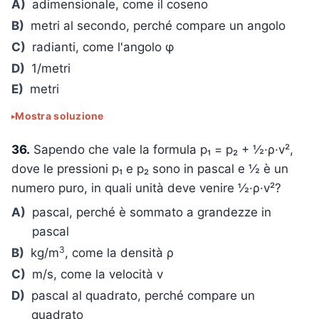
A)
adimensionale, come il coseno
B)
metri al secondo, perché compare un angolo
C)
radianti, come l'angolo φ
D)
1/metri
E)
metri
Mostra soluzione
36.
Sapendo che vale la formula p₁ = p₂ + ½·ρ·v²,
dove le pressioni p₁ e p₂ sono in pascal e ½ è un
numero puro, in quali unità deve venire ½·ρ·v²?
A)
pascal, perché è sommato a grandezze in
pascal
3
B)
kg/m
, come la densità ρ
C)
m/s, come la velocità v
D)
pascal al quadrato, perché compare un
quadrato