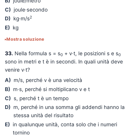
B)
joule/metro
C)
joule·secondo
2
D)
kg·m/s
E)
kg
Mostra soluzione
33.
Nella formula s = s
+ v·t, le posizioni s e s
0
0
sono in metri e t è in secondi. In quali unità deve
venire v·t?
A)
m/s, perché v è una velocità
B)
m·s, perché si moltiplicano v e t
C)
s, perché t è un tempo
D)
m, perché in una somma gli addendi hanno la
stessa unità del risultato
E)
in qualunque unità, conta solo che i numeri
tornino