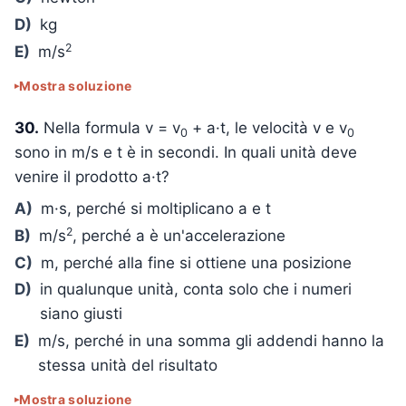
D)
kg
2
E)
m/s
Mostra soluzione
30.
Nella formula v = v
+ a·t, le velocità v e v
0
0
sono in m/s e t è in secondi. In quali unità deve
venire il prodotto a·t?
A)
m·s, perché si moltiplicano a e t
2
B)
m/s
, perché a è un'accelerazione
C)
m, perché alla fine si ottiene una posizione
D)
in qualunque unità, conta solo che i numeri
siano giusti
E)
m/s, perché in una somma gli addendi hanno la
stessa unità del risultato
Mostra soluzione