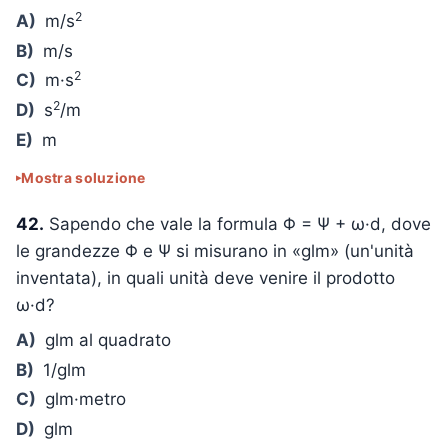
2
A)
m/s
B)
m/s
2
C)
m·s
2
D)
s
/m
E)
m
Mostra soluzione
42.
Sapendo che vale la formula Φ = Ψ + ω·d, dove
le grandezze Φ e Ψ si misurano in «glm» (un'unità
inventata), in quali unità deve venire il prodotto
ω·d?
A)
glm al quadrato
B)
1/glm
C)
glm·metro
D)
glm