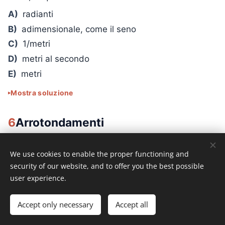
A)
radianti
B)
adimensionale, come il seno
C)
1/metri
D)
metri al secondo
E)
metri
Mostra soluzione
6
Arrotondamenti
45.
Arrotonda 12,82 alle unità.
We use cookies to enable the proper functioning and
security of our website, and to offer you the best possible
A)
12
user experience.
B)
12,8
C)
13
Accept only necessary
Accept all
D)
14