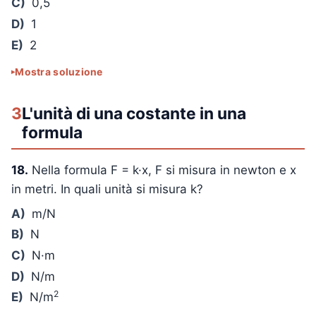
C)
0,5
D)
1
E)
2
Mostra soluzione
3
L'unità di una costante in una
formula
18.
Nella formula F = k·x, F si misura in newton e x
in metri. In quali unità si misura k?
A)
m/N
B)
N
C)
N·m
D)
N/m
2
E)
N/m