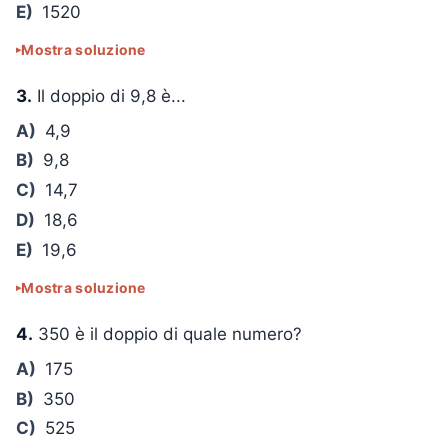
E)
1520
Mostra soluzione
3.
Il doppio di 9,8 è...
A)
4,9
B)
9,8
C)
14,7
D)
18,6
E)
19,6
Mostra soluzione
4.
350 è il doppio di quale numero?
A)
175
B)
350
C)
525