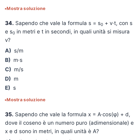
Mostra soluzione
34.
Sapendo che vale la formula s = s
+ v·t, con s
0
e s
in metri e t in secondi, in quali unità si misura
0
v?
A)
s/m
B)
m·s
C)
m/s
D)
m
E)
s
Mostra soluzione
35.
Sapendo che vale la formula x = A·cos(φ) + d,
dove il coseno è un numero puro (adimensionale) e
x e d sono in metri, in quali unità è A?