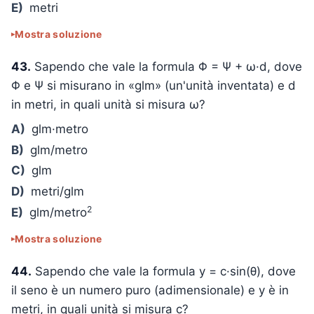
E)
metri
Mostra soluzione
43.
Sapendo che vale la formula Φ = Ψ + ω·d, dove
Φ e Ψ si misurano in «glm» (un'unità inventata) e d
in metri, in quali unità si misura ω?
A)
glm·metro
B)
glm/metro
C)
glm
D)
metri/glm
2
E)
glm/metro
Mostra soluzione
44.
Sapendo che vale la formula y = c·sin(θ), dove
il seno è un numero puro (adimensionale) e y è in
metri, in quali unità si misura c?