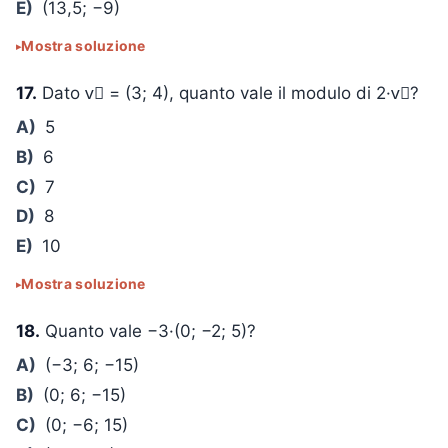
E)
(13,5; −9)
Mostra soluzione
17.
Dato v⃗ = (3; 4), quanto vale il modulo di 2·v⃗?
A)
5
B)
6
C)
7
D)
8
E)
10
Mostra soluzione
18.
Quanto vale −3·(0; −2; 5)?
A)
(−3; 6; −15)
B)
(0; 6; −15)
C)
(0; −6; 15)