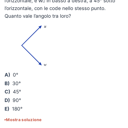
l’orizzontale, e w⃗ in basso a destra, a 45° sotto
l’orizzontale, con le code nello stesso punto.
Quanto vale l’angolo tra loro?
u
w
A)
0°
B)
30°
C)
45°
D)
90°
E)
180°
Mostra soluzione