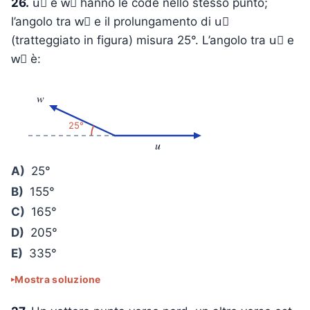
26.
u⃗ e w⃗ hanno le code nello stesso punto;
l’angolo tra w⃗ e il prolungamento di u⃗
(tratteggiato in figura) misura 25°. L’angolo tra u⃗ e
w⃗ è:
w
25°
u
A)
25°
B)
155°
C)
165°
D)
205°
E)
335°
Mostra soluzione