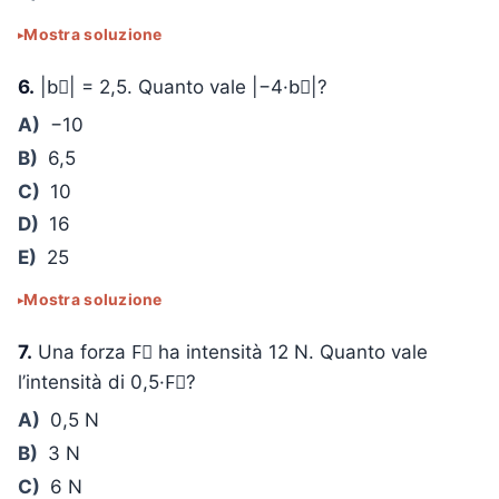
Mostra soluzione
6.
|b⃗| = 2,5. Quanto vale |−4·b⃗|?
A)
−10
B)
6,5
C)
10
D)
16
E)
25
Mostra soluzione
7.
Una forza F⃗ ha intensità 12 N. Quanto vale
l’intensità di 0,5·F⃗?
A)
0,5 N
B)
3 N
C)
6 N