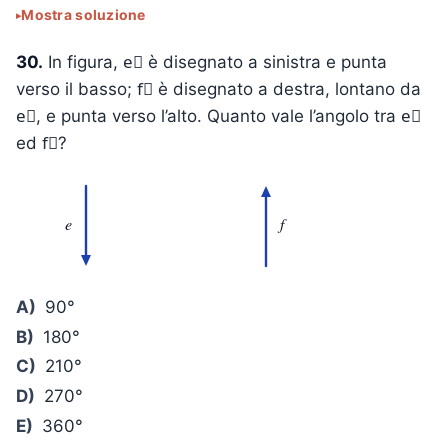
Mostra soluzione
30.
In figura, e⃗ è disegnato a sinistra e punta
verso il basso; f⃗ è disegnato a destra, lontano da
e⃗, e punta verso l’alto. Quanto vale l’angolo tra e⃗
ed f⃗?
e
f
A)
90°
B)
180°
C)
210°
D)
270°
E)
360°