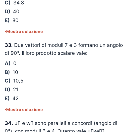
C)
34,8
D)
40
E)
80
Mostra soluzione
33.
Due vettori di moduli 7 e 3 formano un angolo
di 90°. Il loro prodotto scalare vale:
A)
0
B)
10
C)
10,5
D)
21
E)
42
Mostra soluzione
34.
u⃗ e w⃗ sono paralleli e concordi (angolo di
0°), con moduli 6 e 4. Quanto vale u⃗·w⃗?