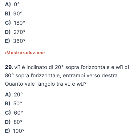
A)
0°
B)
90°
C)
180°
D)
270°
E)
360°
Mostra soluzione
29.
v⃗ è inclinato di 20° sopra l’orizzontale e w⃗ di
80° sopra l’orizzontale, entrambi verso destra.
Quanto vale l’angolo tra v⃗ e w⃗?
A)
20°
B)
50°
C)
60°
D)
80°
E)
100°