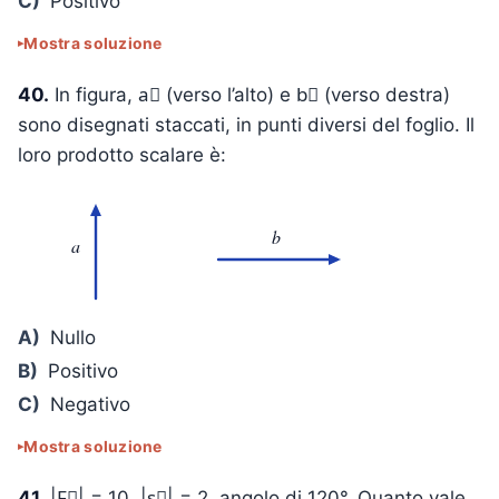
C)
Positivo
Mostra soluzione
40.
In figura, a⃗ (verso l’alto) e b⃗ (verso destra)
sono disegnati staccati, in punti diversi del foglio. Il
loro prodotto scalare è:
b
a
A)
Nullo
B)
Positivo
C)
Negativo
Mostra soluzione
41.
|F⃗| = 10, |s⃗| = 2, angolo di 120°. Quanto vale