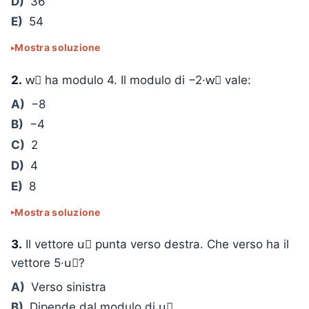
D)
36
E)
54
Mostra soluzione
2.
w⃗ ha modulo 4. Il modulo di −2·w⃗ vale:
A)
−8
B)
−4
C)
2
D)
4
E)
8
Mostra soluzione
3.
Il vettore u⃗ punta verso destra. Che verso ha il
vettore 5·u⃗?
A)
Verso sinistra
B)
Dipende dal modulo di u⃗