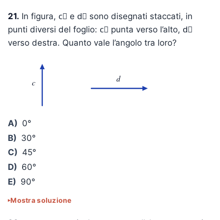
21.
In figura, c⃗ e d⃗ sono disegnati staccati, in
punti diversi del foglio: c⃗ punta verso l’alto, d⃗
verso destra. Quanto vale l’angolo tra loro?
d
c
A)
0°
B)
30°
C)
45°
D)
60°
E)
90°
Mostra soluzione