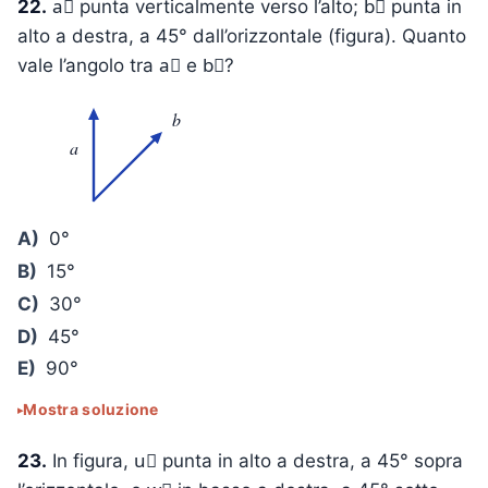
22.
a⃗ punta verticalmente verso l’alto; b⃗ punta in
alto a destra, a 45° dall’orizzontale (figura). Quanto
vale l’angolo tra a⃗ e b⃗?
b
a
A)
0°
B)
15°
C)
30°
D)
45°
E)
90°
Mostra soluzione
23.
In figura, u⃗ punta in alto a destra, a 45° sopra