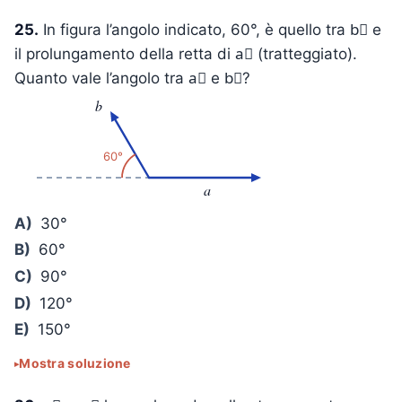
25.
In figura l’angolo indicato, 60°, è quello tra b⃗ e
il prolungamento della retta di a⃗ (tratteggiato).
Quanto vale l’angolo tra a⃗ e b⃗?
b
60°
a
A)
30°
B)
60°
C)
90°
D)
120°
E)
150°
Mostra soluzione