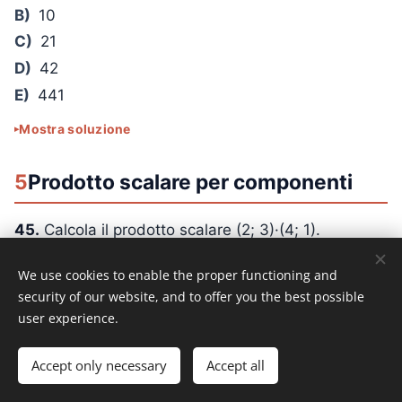
B)
10
C)
21
D)
42
E)
441
Mostra soluzione
5
Prodotto scalare per componenti
45.
Calcola il prodotto scalare (2; 3)·(4; 1).
A)
5
We use cookies to enable the proper functioning and
B)
6
security of our website, and to offer you the best possible
C)
8
user experience.
D)
10
Accept only necessary
Accept all
E)
11
Mostra soluzione