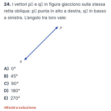
24.
I vettori p⃗ e q⃗ in figura giacciono sulla stessa
retta obliqua: p⃗ punta in alto a destra, q⃗ in basso
a sinistra. L’angolo tra loro vale:
p
q
A)
0°
B)
45°
C)
90°
D)
180°
E)
270°
Mostra soluzione