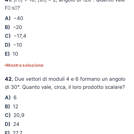
F⃗·s⃗?
A)
−40
B)
−20
C)
−17,4
D)
−10
E)
10
Mostra soluzione
42.
Due vettori di moduli 4 e 6 formano un angolo
di 30°. Quanto vale, circa, il loro prodotto scalare?
A)
6
B)
12
C)
20,9
D)
24
E)
27,7