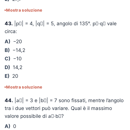
Mostra soluzione
43.
|p⃗| = 4, |q⃗| = 5, angolo di 135°. p⃗·q⃗ vale
circa:
A)
−20
B)
−14,2
C)
−10
D)
14,2
E)
20
Mostra soluzione
44.
|a⃗| = 3 e |b⃗| = 7 sono fissati, mentre l’angolo
tra i due vettori può variare. Qual è il massimo
valore possibile di a⃗·b⃗?
A)
0