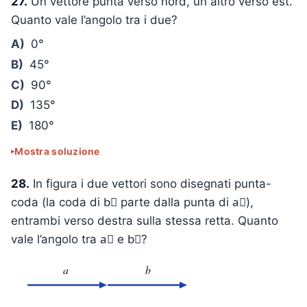
27.
Un vettore punta verso nord, un altro verso est.
Quanto vale l’angolo tra i due?
A)
0°
B)
45°
C)
90°
D)
135°
E)
180°
Mostra soluzione
28.
In figura i due vettori sono disegnati punta-
coda (la coda di b⃗ parte dalla punta di a⃗),
entrambi verso destra sulla stessa retta. Quanto
vale l’angolo tra a⃗ e b⃗?
a
b