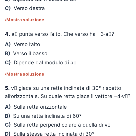
C)
Verso destra
Mostra soluzione
4.
a⃗ punta verso l’alto. Che verso ha −3·a⃗?
A)
Verso l’alto
B)
Verso il basso
C)
Dipende dal modulo di a⃗
Mostra soluzione
5.
v⃗ giace su una retta inclinata di 30° rispetto
all’orizzontale. Su quale retta giace il vettore −4·v⃗?
A)
Sulla retta orizzontale
B)
Su una retta inclinata di 60°
C)
Sulla retta perpendicolare a quella di v⃗
D)
Sulla stessa retta inclinata di 30°