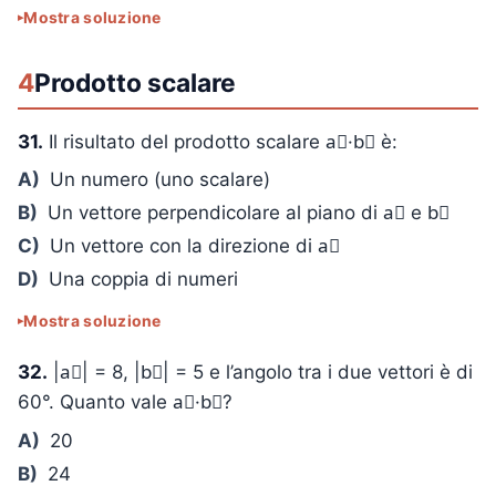
Mostra soluzione
4
Prodotto scalare
31.
Il risultato del prodotto scalare a⃗·b⃗ è:
A)
Un numero (uno scalare)
B)
Un vettore perpendicolare al piano di a⃗ e b⃗
C)
Un vettore con la direzione di a⃗
D)
Una coppia di numeri
Mostra soluzione
32.
|a⃗| = 8, |b⃗| = 5 e l’angolo tra i due vettori è di
60°. Quanto vale a⃗·b⃗?
A)
20
B)
24