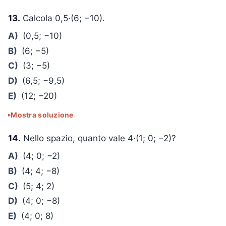
13.
Calcola 0,5·(6; −10).
A)
(0,5; −10)
B)
(6; −5)
C)
(3; −5)
D)
(6,5; −9,5)
E)
(12; −20)
Mostra soluzione
14.
Nello spazio, quanto vale 4·(1; 0; −2)?
A)
(4; 0; −2)
B)
(4; 4; −8)
C)
(5; 4; 2)
D)
(4; 0; −8)
E)
(4; 0; 8)