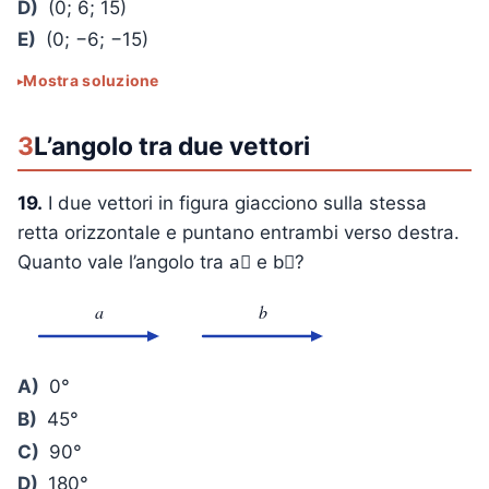
D)
(0; 6; 15)
E)
(0; −6; −15)
Mostra soluzione
3
L’angolo tra due vettori
19.
I due vettori in figura giacciono sulla stessa
retta orizzontale e puntano entrambi verso destra.
Quanto vale l’angolo tra a⃗ e b⃗?
a
b
A)
0°
B)
45°
C)
90°
D)
180°