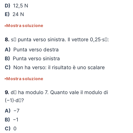
D)
12,5 N
E)
24 N
Mostra soluzione
8.
s⃗ punta verso sinistra. Il vettore 0,25·s⃗:
A)
Punta verso destra
B)
Punta verso sinistra
C)
Non ha verso: il risultato è uno scalare
Mostra soluzione
9.
d⃗ ha modulo 7. Quanto vale il modulo di
(−1)·d⃗?
A)
−7
B)
−1
C)
0