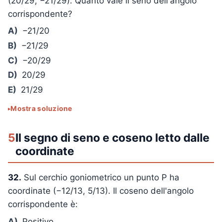
(20/29, −21/29). Quanto vale il seno dell'angolo
corrispondente?
A)
−21/20
B)
−21/29
C)
−20/29
D)
20/29
E)
21/29
Mostra soluzione
5
Il segno di seno e coseno letto dalle
coordinate
32.
Sul cerchio goniometrico un punto P ha
coordinate (−12/13, 5/13). Il coseno dell'angolo
corrispondente è:
A)
Positivo