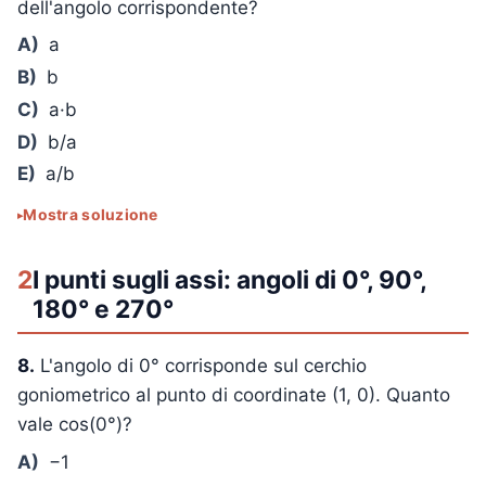
dell'angolo corrispondente?
A)
a
B)
b
C)
a·b
D)
b/a
E)
a/b
Mostra soluzione
2
I punti sugli assi: angoli di 0°, 90°,
180° e 270°
8.
L'angolo di 0° corrisponde sul cerchio
goniometrico al punto di coordinate (1, 0). Quanto
vale cos(0°)?
A)
−1