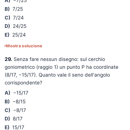
A)
−7/25
B)
7/25
C)
7/24
D)
24/25
E)
25/24
Mostra soluzione
29.
Senza fare nessun disegno: sul cerchio
goniometrico (raggio 1) un punto P ha coordinate
(8/17, −15/17). Quanto vale il seno dell'angolo
corrispondente?
A)
−15/17
B)
−8/15
C)
−8/17
D)
8/17
E)
15/17