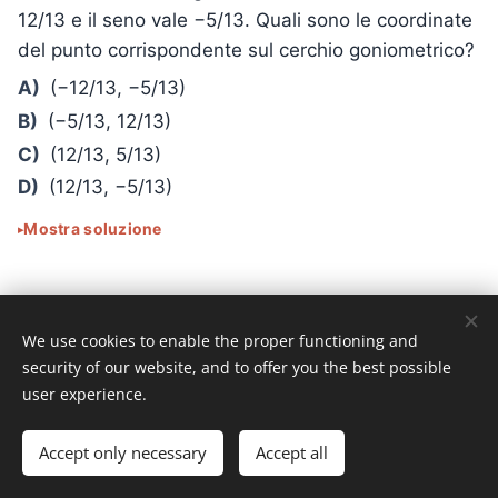
12/13 e il seno vale −5/13. Quali sono le coordinate
del punto corrispondente sul cerchio goniometrico?
A)
(−12/13, −5/13)
B)
(−5/13, 12/13)
C)
(12/13, 5/13)
D)
(12/13, −5/13)
Mostra soluzione
Griglia delle risposte corrette
We use cookies to enable the proper functioning and
security of our website, and to offer you the best possible
1
A
2
B
3
B
4
A
5
B
6
A
user experience.
7
D
8
C
9
B
10
C
11
B
12
A
13
B
14
A
15
B
16
C
17
D
18
A
Accept only necessary
Accept all
19
E
20
B
21
A
22
E
23
C
24
D
25
E
26
A
27
C
28
B
29
A
30
C