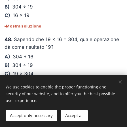
B)
304 ÷ 19
C)
16 × 19
Mostra soluzione
48.
Sapendo che
19 × 16 = 304
, quale operazione
dà come risultato
19
?
A)
304 ÷ 16
B)
304 ÷ 19
C)
19 × 304
Mostra soluzione
We use cookies to enable the proper functioning and
security of our website, and to offer you the best possible
5
Incorniciare una divisione tra due
user experience.
numeri interi
Accept only necessary
Accept all
49.
Sapendo che
19 × 6 = 114
, tra quali numeri