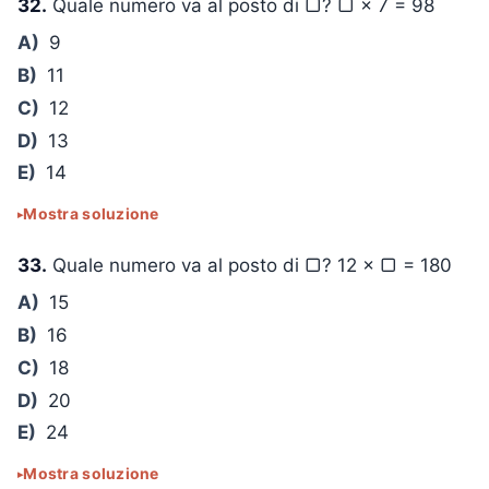
32.
Quale numero va al posto di ▢?
▢ × 7 = 98
A)
9
B)
11
C)
12
D)
13
E)
14
Mostra soluzione
33.
Quale numero va al posto di ▢?
12 × ▢ = 180
A)
15
B)
16
C)
18
D)
20
E)
24
Mostra soluzione